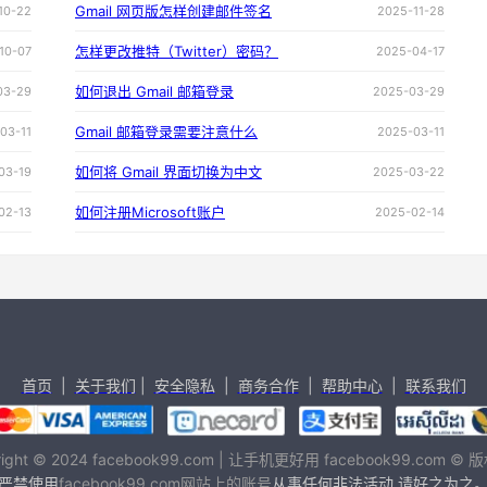
Gmail 网页版怎样创建邮件签名
10-22
2025-11-28
怎样更改推特（Twitter）密码？
10-07
2025-04-17
如何退出 Gmail 邮箱登录
03-29
2025-03-29
Gmail 邮箱登录需要注意什么
03-11
2025-03-11
如何将 Gmail 界面切换为中文
03-19
2025-03-22
如何注册Microsoft账户
02-13
2025-02-14
首页
|
关于我们
|
安全隐私
|
商务合作
|
帮助中心
|
联系我们
right © 2024 facebook99.com | 让手机更好用 facebook99.com ©
严禁使用
facebook99.com网站上的账号
从事任何非法活动,请好之为之