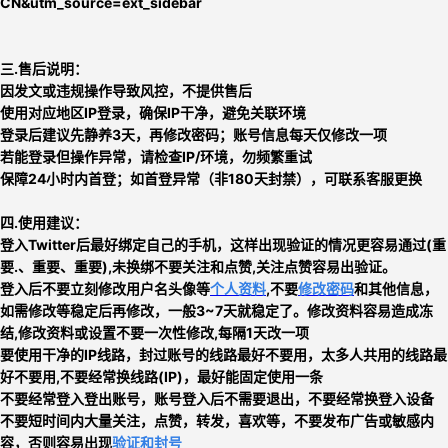
CN&utm_source=ext_sidebar
三.售后说明：
因发文或违规操作导致风控，不提供售后
使用对应地区IP登录，确保IP干净，避免关联环境
登录后建议先静养3天，再修改密码；账号信息每天仅修改一项
若能登录但操作异常，请检查IP/环境，勿频繁重试
保障24小时内首登；如首登异常（非180天封禁），可联系客服更换
四.使用建议：
登入Twitter后最好绑定自己的手机，这样出现验证的情况更容易通过(重
要.、重要、重要),未换绑不要关注和点赞,关注点赞容易出验证
。
登入后不要立刻
修改用户名头像等
个人资料
,不要
修改密码
和其他信息，
如需修改等稳定后再修改，一般3~7天就稳定了。修改资料容易造成冻
结,修改资料或设置不要一次性修改,每隔1天改一项
要使用干净的IP线路，封过账号的线路最好不要用，太多人共用的线路最
好不要用,
不要经常换线路
(IP)，最好能固定使用一条
不要经常登入登出账号，账号登入后不需要退出，不要经常换登入设备
不要短时间内大量关注，点赞，转发，喜欢等，
不要发布广告或敏感内
容，否则
容易出现
验证和封号