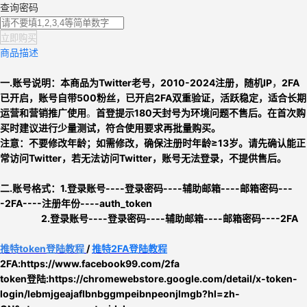
查询密码
立即购买
商品描述
一.账号说明：
本商品为
Twitter老号，
2010-2024注册，
随机IP
，
2FA
已开启，
账号自带500粉丝，已开启2FA双重验证，活跃稳定，适合长期
运营和营销推广使用
。
首登提示180天封号为环境问题不售后。
在首次购
买时建议进行少量测试，符合使用要求再批量购买。
注意：
不要修改年龄；如需修改，确保注册时年龄≥13岁。
请先确认能正
常访问Twitter，
若无法访问Twitter，账号无法登录，不提供售后。
二.
账号格式：
1
.
登录账号----登录密码----辅助邮箱----邮箱密码---
-2FA----注册年份----auth_token
2.
登录账号----登录密码----辅助邮箱----邮箱密码----2FA
推特
token
登陆教程
/
推特2FA登陆教程
2FA:https://www.facebook99.com/2fa
token登陆:
https://chromewebstore.google.com/detail/x-token-
login/lebmjgeajaflbnbggmpeibnpeonjlmgb?hl=zh-