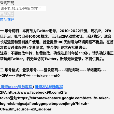
查询密码
立即购买
商品描述
一.账号说明：
本商品为
Twitter老号，
2010-2022注册，
随机IP
，
2FA
已开启，
账号自带10000粉丝，已开启2FA双重验证，活跃稳定，适合
长期运营和营销推广使用
。
首登提示180天封号为环境问题不售后。
在首
次购买时建议进行少量测试，符合使用要求再批量购买。
注意：
不要修改年龄；如需修改，确保注册时年龄≥13岁。
请先确认能正
常访问Twitter，
若无法访问Twitter，账号无法登录，不提供售后。
二.
账号格式：
登录账号----登录密码----辅助邮箱----邮箱密码---
-2FA----注册年份
----token
----ct0
推特
token
登陆教程
/
推特2FA登陆教程
2FA:https://www.facebook99.com/2fa
token登陆:
https://chromewebstore.google.com/detail/x-token-
login/lebmjgeajaflbnbggmpeibnpeonjlmgb?hl=zh-
CN&utm_source=ext_sidebar