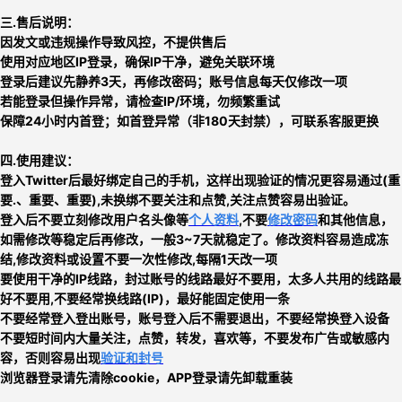
三.售后说明：
因发文或违规操作导致风控，不提供售后
使用对应地区IP登录，确保IP干净，避免关联环境
登录后建议先静养3天，再修改密码；账号信息每天仅修改一项
若能登录但操作异常，请检查IP/环境，勿频繁重试
保障24小时内首登；如首登异常（非180天封禁），可联系客服更换
四.使用建议：
登入Twitter后最好绑定自己的手机，这样出现验证的情况更容易通过(重
要.、重要、重要),未换绑不要关注和点赞,关注点赞容易出验证
。
登入后不要立刻
修改用户名头像等
个人资料
,不要
修改密码
和其他信息，
如需修改等稳定后再修改，一般3~7天就稳定了。修改资料容易造成冻
结,修改资料或设置不要一次性修改,每隔1天改一项
要使用干净的IP线路，封过账号的线路最好不要用，太多人共用的线路最
好不要用,
不要经常换线路
(IP)，最好能固定使用一条
不要经常登入登出账号，账号登入后不需要退出，不要经常换登入设备
不要短时间内大量关注，点赞，转发，喜欢等，
不要发布广告或敏感内
容，否则
容易出现
验证和封号
浏览器登录请先清除cookie，APP登录请先卸载重装