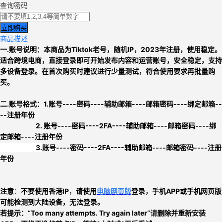
查询密码
立即购买
商品描述
一.账号说明：本商品为
Tiktok老号
，
随机IP，2023年注册，使用
稳定
。
适合跨境电商，直接登录即可开始发布内容和运营账号，安全稳定，支持
多设备登录。
在首次购买时建议进行少量测试，符合使用要求再批量购
买。
二.
账号格式：
1.
账号----密码----辅助邮箱----邮箱密码----绑定邮箱--
--注册年份
2.
账号
----密码----2FA----辅助邮箱----邮箱密码----绑
定邮箱----注册年份
3.
账号----密码----2FA----辅助邮箱----邮箱密码----注册
年份
注意
：
不要使用香港IP
，
请使用
电脑网页版
登录
，
手机APP或手机网页版
可能检测到大陆设备，无法登录。
若提示：
“Too many attempts. Try again later”
请
删除并重新安装