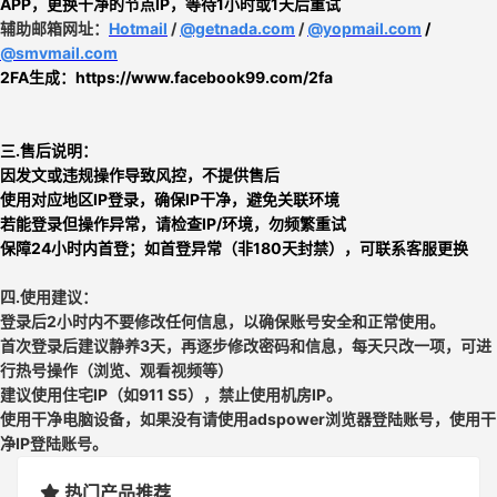
APP
，
更换干净的节点IP
，
等待1小时或1天后重试
辅助邮箱网址：
Hotmail
/
@getnada.com
/
@yopmail.com
/
@smvmail.com
2FA生成：https://www.facebook99.com/2fa
三.售后说明：
因发文或违规操作导致风控，不提供售后
使用对应地区IP登录，确保IP干净，避免关联环境
若能登录但操作异常，请检查IP/环境，勿频繁重试
保障24小时内首登；如首登异常（非180天封禁），可联系客服更换
四.使用建议：
登录后2小时内不要修改任何信息，以确保账号安全和正常使用
。
首次登录后建议
静养3天
，再逐步修改密码和信息，每天只改一项，
可进
行热号操作（浏览、观看视频等）
建议使用住宅IP（如911 S5），禁止使用机房IP。
使用干净电脑设备，如果没有请使用adspower浏览器登陆账号，使用干
净IP登陆账号。
热门产品推荐