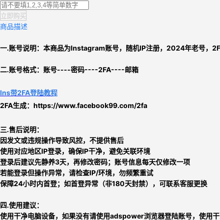
立即购买
商品描述
一.账号说明：本商品为
Instagram账号
，
随机IP注册，2024年老号，2
二.
账号格式：
账号----密码----2FA----邮箱
Ins带2FA登陆教程
2FA生成：
https://www.facebook99.com/2fa
三.售后说明：
因发文或违规操作导致风控，不提供售后
使用对应地区IP登录，确保IP干净，避免关联环境
登录后建议先静养3天，再修改密码；账号信息每天仅修改一项
若能登录但操作异常，请检查IP/环境，勿频繁重试
保障24小时内首登；如首登异常（非180天封禁），可联系客服更换
四.使用建议：
使用干净电脑设备，如果没有请使用adspower浏览器登陆账号，使用干