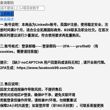
查询密码
立即购买
商品描述
一.账号说明：本商品为
LinkedIn账号
，英
国IP注册，使用稳定安全，注
册时间满2个月，适合企业拓展国际商务、B2B联系及职业社交。
在首次
购买时建议进行少量测试，符合使用要求再批量购买。
二.
账号格式：
登录邮箱----登录密码
----2FA----
profileID （有
cookies，需要请找客服）
提示：
【缺少 noCAPTCHA 用户回复码或该码无效】, 请开全局代理。
2FA生成：https://www.facebook99.com/2fa
三.售后说明：
因发文或违规操作导致风控，不提供售后
使用对应地区IP登录，确保IP干净，避免关联环境
若能登录但操作异常，请检查IP/环境，勿频繁重试
保障24小时内首登；如首登异常（非180天封禁），可联系客服更换