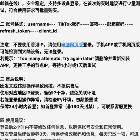
邮箱在线）
，安全稳定，支持多设备登录
。
在首次购买时建议进行少量测
试，符合使用要求再批量购买。
二.
账号格式：
username
----
TikTok密码
----
邮箱
----
邮箱密码
----
refresh_token
----
client_id
注意
：
不要使用香港IP
，
请使用
电脑网页版
登录
，
手机APP或手机网页版
可能检测到大陆设备，无法登录。
若提示：
“Too many attempts. Try again later”请
删除并重新安装
APP
，
更换干净的节点IP
，
等待1小时或1天后重试
三.售后说明：
因发文或违规操作导致风控，不提供售后
使用对应地区IP登录，确保IP干净，避免关联环境
若能登录但操作异常，请检查IP/环境，勿频繁重试
保障24小时内首登；如首登异常（非180天封禁），可联系客服更换
四.使用建议：
登录后2小时内不要修改任何信息，以确保账号安全和正常使用
。
首次登录后建议
静养3天
，再逐步修改密码和信息，每天只改一项，
可进