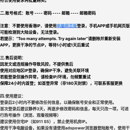
符合使用要求再批量购买。
二.
账号格式：
账号 ---- 密码 ---- 邮箱 ---- 邮箱密码
注意
：
不要使用香港IP
，
请使用
电脑网页版
登录
，
手机APP或手机网页版
可能检测到大陆设备，无法登录。
若提示：
“Too many attempts. Try again later”请
删除并重新安装
APP
，
更换干净的节点IP
，
等待1小时或1天后重试
三.售后说明：
因发文或违规操作导致风控，不提供售后
使用对应地区IP登录，确保IP干净，避免关联环境
若能登录但操作异常，请检查IP/环境，勿频繁重试
保障24小时内首登；如首登异常（非180天封禁），可联系客服更换
四.使用建议：
登录后2小时内不要修改任何信息，以确保账号安全和正常使用
。
首次登录后建议
静养3天
，再逐步修改密码和信息，每天只改一项，
可进
行热号操作（浏览、观看视频等）
建议使用住宅IP（如911 S5），禁止使用机房IP。
使用干净电脑设备，如果没有请使用adspower浏览器登陆账号，使用干