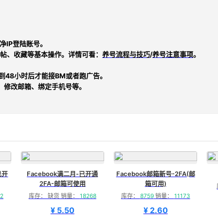
净IP登陆账号。
帖、收藏等基本操作。详情可看：
养号流程与技巧
/
养号注意事项
。
时到48小时后才能接BM或者跑广告。
、修改邮箱、绑定手机号等。
已开
Facebook满二月-已开通
Facebook邮箱新号-2FA(邮
2FA-邮箱可使用
箱可用)
2
库存： 缺货 销量：
18268
库存：
8759
销量：
11173
¥ 5.50
¥ 2.60