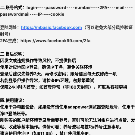
二.账号格式：
login----password----number----2FA----mail----
passwordmail----IP----cookie
登陆网址：
https://mbasic.facebook.com
（可以避免大部分风控验证
封号）
2FA生成：https://www.facebook99.com/2fa
三.
售后说明：
因发文或违规操作导致风控，不提供售后
使用对应地区IP登录，确保IP干净，避免关联环境
登录后建议先静养3天，再修改密码；账号信息每天仅修改一项
若能登录但操作异常，请检查IP/环境，勿频繁重试
保障24小时内首登；如首登异常（非180天封禁），可联系客服更换
四.使用建议：
使用干净电脑设备，如果没有请使用adspower浏览器登陆账号，使用干
净IP登陆账号。
刚购买的账户新环境登录后需要养号，否则可能无法对帐户进行点赞、发
帖、收藏等基本操作。详情可看：
养号流程与技巧
/
养号注意事项
。
建议使用住宅IP（如911 S5），禁止使用机房IP。