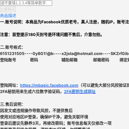
立即购买
商品描述
一.账号说明：本商品为
Facebook优质老号
，
真人注册，
随机IP，
账号注
注意：
首登提示180天封号是环境问题不售后，介意勿拍。
二.
账号格式：
6151231505----0y8G1!@b
----x2jsta@hotmail.com----SKZrfGib
登陆账号 密码
辅助邮箱
邮箱密码
登陆网址：
https://mbasic.facebook.com
（可以避免大部分风控验证
2FA秘钥用来生成六位数字验证码，
2FA密钥生成网址
三.售后说明：
因发文或违规操作导致风控，不提供售后
使用对应地区IP登录，确保IP干净，避免关联环境
登录后建议先静养3天，再修改密码；账号信息每天仅修改一项