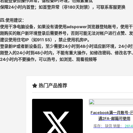
若能登录但操作异常，请检查IP/环境，勿频繁重试
保障24小时内首登；如首登异常（非180天封禁），可联系客服更换
四.使用建议：
使用干净电脑设备，如果没有请使用adspower浏览器登陆账号，使用干
刚购买的账户新环境登录后需要养号，否则可能无法对帐户进行点赞、发
建议使用住宅IP（如911 S5），禁止使用机房IP。
登录新IP或者新设备后，至少需要24小时到48小时适应新环境，24小
刚登入的24小时到48小时内，不能有重大操作，如修改密码、修改名字
24小时内不要操作，可以热号，如浏览、观看视频等
热门产品推荐
Facebook满一月账号-
通2FA-邮箱可使用
库存： 缺货 销量：
2614