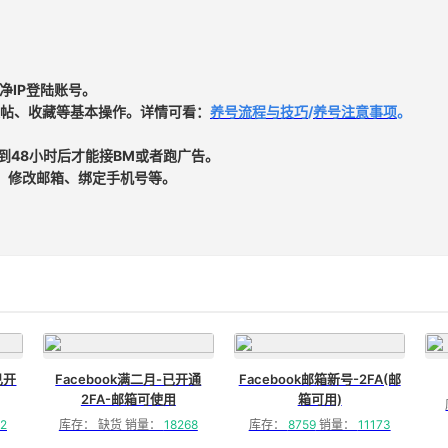
净IP登陆账号。
帖、收藏等基本操作。详情可看：
养号流程与技巧
/
养号注意事项
。
时到48小时后才能接BM或者跑广告。
、修改邮箱、绑定手机号等。
已开
Facebook满二月-已开通
Facebook邮箱新号-2FA(邮
2FA-邮箱可使用
箱可用)
2
库存： 缺货 销量：
18268
库存：
8759
销量：
11173