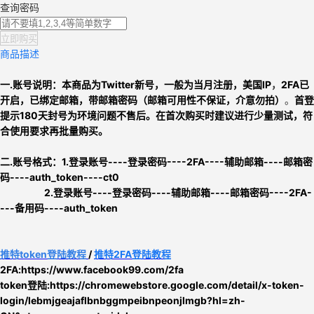
查询密码
立即购买
商品描述
一.账号说明：
本商品为
Twitter新号，
一般为当月注册，
美国IP
，
2FA已
开启，
已绑定邮箱，带邮箱密码（邮箱
可用性不保证，介意勿拍）
。
首登
提示180天封号为环境问题不售后。
在首次购买时建议进行少量测试，符
合使用要求再批量购买。
二.
账号格式：
1.
登录账号----登录密码----2FA----辅助邮箱----邮箱密
码----auth_token----ct0
2.
登录账号----登录密码----辅助邮箱----邮箱密码----2FA-
---备用码----auth_token
推特
token
登陆教程
/
推特2FA登陆教程
2FA:https://www.facebook99.com/2fa
token登陆:
https://chromewebstore.google.com/detail/x-token-
login/lebmjgeajaflbnbggmpeibnpeonjlmgb?hl=zh-