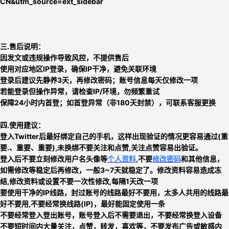
CN&utm_source=ext_sidebar
三.售后说明：
因发文或违规操作导致风控，不提供售后
使用对应地区IP登录，确保IP干净，避免关联环境
登录后建议先静养3天，再修改密码；账号信息每天仅修改一项
若能登录但操作异常，请检查IP/环境，勿频繁重试
保障24小时内首登；如首登异常（非180天封禁），可联系客服更换
四.使用建议：
登入Twitter后最好绑定自己的手机，这样出现验证的情况更容易通过(重
要.、重要、重要),未换绑不要关注和点赞,关注点赞容易出验证
。
登入后不要立刻
修改用户名头像等
个人资料
,不要
修改密码
和其他信息，
如需修改等稳定后再修改，一般3~7天就稳定了。修改资料容易造成冻
结,修改资料或设置不要一次性修改,每隔1天改一项
要使用干净的IP线路，封过账号的线路最好不要用，太多人共用的线路最
好不要用,
不要经常换线路
(IP)，最好能固定使用一条
不要经常登入登出账号，账号登入后不需要退出，不要经常换登入设备
不要短时间内大量关注，点赞，转发，喜欢等，
不要发布广告或敏感内