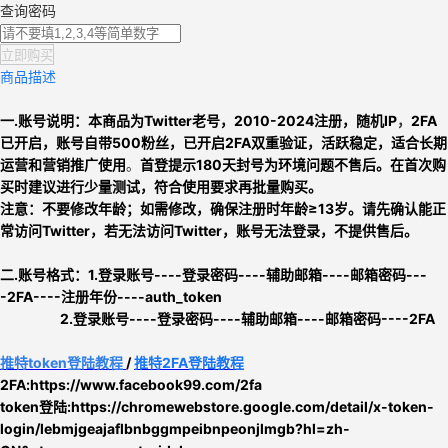
查询密码
立即购买
商品描述
一.账号说明：
本商品为
Twitter老号，
2010-2024注册，
随机IP
，
2FA
已开启，
账号自带500粉丝，已开启2FA双重验证，活跃稳定，适合长期
运营和营销推广使用
。
首登提示180天封号为环境问题不售后。
在首次购
买时建议进行少量测试，符合使用要求再批量购买。
注意：
不要修改年龄；如需修改，确保注册时年龄≥13岁。
请先确认能正
常访问Twitter，
若无法访问Twitter，账号无法登录，不提供售后。
二.
账号格式：
1
.
登录账号----登录密码----辅助邮箱----邮箱密码---
-2FA----注册年份----auth_token
2.
登录账号----登录密码----辅助邮箱----邮箱密码----2FA
推特
token
登陆教程
/
推特2FA登陆教程
2FA:https://www.facebook99.com/2fa
token登陆:
https://chromewebstore.google.com/detail/x-token-
login/lebmjgeajaflbnbggmpeibnpeonjlmgb?hl=zh-