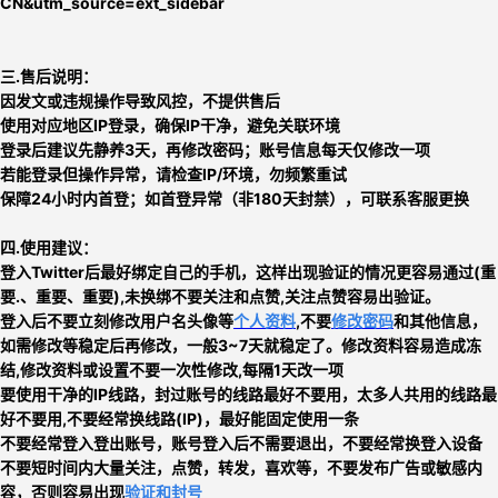
CN&utm_source=ext_sidebar
三.售后说明：
因发文或违规操作导致风控，不提供售后
使用对应地区IP登录，确保IP干净，避免关联环境
登录后建议先静养3天，再修改密码；账号信息每天仅修改一项
若能登录但操作异常，请检查IP/环境，勿频繁重试
保障24小时内首登；如首登异常（非180天封禁），可联系客服更换
四.使用建议：
登入Twitter后最好绑定自己的手机，这样出现验证的情况更容易通过(重
要.、重要、重要),未换绑不要关注和点赞,关注点赞容易出验证
。
登入后不要立刻
修改用户名头像等
个人资料
,不要
修改密码
和其他信息，
如需修改等稳定后再修改，一般3~7天就稳定了。修改资料容易造成冻
结,修改资料或设置不要一次性修改,每隔1天改一项
要使用干净的IP线路，封过账号的线路最好不要用，太多人共用的线路最
好不要用,
不要经常换线路
(IP)，最好能固定使用一条
不要经常登入登出账号，账号登入后不需要退出，不要经常换登入设备
不要短时间内大量关注，点赞，转发，喜欢等，
不要发布广告或敏感内
容，否则
容易出现
验证和封号