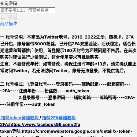
查询密码
立即购买
商品描述
一.账号说明：
本商品为
Twitter老号，
2010-2022注册，
随机IP
，
2FA
已开启，
账号自带5000粉丝，已开启2FA双重验证，活跃稳定，适合长
期运营和营销推广使用
。
首登提示180天封号为环境问题不售后。
在首次
购买时建议进行少量测试，符合使用要求再批量购买。
注意：
不要修改年龄；如需修改，确保注册时年龄≥13岁。
请先确认能正
常访问Twitter，
若无法访问Twitter，账号无法登录，不提供售后。
二.
账号格式：
1
.
登录账号----登录密码----辅助邮箱----邮箱密码---
-2FA----注册年份
----粉丝数
----auth_token
2.
登录账号----登录密码----辅助邮箱----邮箱密码----2FA-
---注册年份----auth_token
推特
token
登陆教程
/
推特2FA登陆教程
2FA:https://www.facebook99.com/2fa
token登陆:
https://chromewebstore.google.com/detail/x-token-