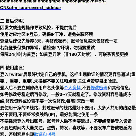
login/lebmjgeajaflbnbggmpeibnpeonjlmgb?hl=zh-
CN&utm_source=ext_sidebar
三.售后说明：
因发文或违规操作导致风控，不提供售后
使用对应地区IP登录，确保IP干净，避免关联环境
登录后建议先静养3天，再修改密码；账号信息每天仅修改一项
若能登录但操作异常，请检查IP/环境，勿频繁重试
保障24小时内首登；如首登异常（非180天封禁），可联系客服更换
四.使用建议：
登入Twitter后最好绑定自己的手机，这样出现验证的情况更容易通过(重
要.、重要、重要),未换绑不要关注和点赞,关注点赞容易出验证
。
登入后不要立刻
修改用户名头像等
个人资料
,不要
修改密码
和其他信息，
如需修改等稳定后再修改，一般3~7天就稳定了。修改资料容易造成冻
结,修改资料或设置不要一次性修改,每隔1天改一项
要使用干净的IP线路，封过账号的线路最好不要用，太多人共用的线路最
好不要用,
不要经常换线路
(IP)，最好能固定使用一条
不要经常登入登出账号，账号登入后不需要退出，不要经常换登入设备
不要短时间内大量关注，点赞，转发，喜欢等，
不要发布广告或敏感内
容，否则
容易出现
验证和封号