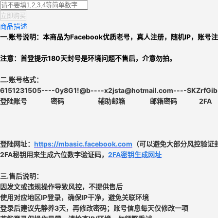
立即购买
商品描述
一.账号说明：本商品为
Facebook优质老号
，
真人注册，
随机IP，
账号注
注意：
首登提示180天封号是环境问题不售后，介意勿拍。
二.
账号格式：
6151231505----0y8G1!@b
----x2jsta@hotmail.com----SKZrfGib
登陆账号 密码
辅助邮箱
邮箱密码
2
登陆网址：
https://mbasic.facebook.com
（可以避免大部分风控验证
2FA秘钥用来生成六位数字验证码，
2FA密钥生成网址
三.售后说明：
因发文或违规操作导致风控，不提供售后
使用对应地区IP登录，确保IP干净，避免关联环境
登录后建议先静养3天，再修改密码；账号信息每天仅修改一项