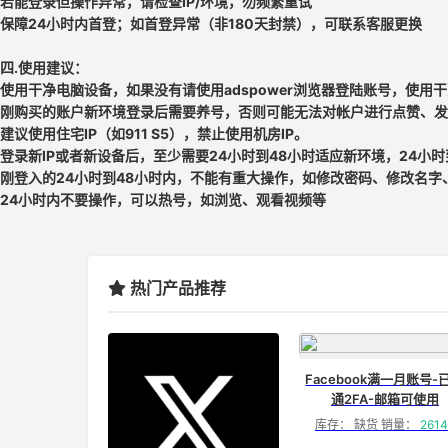
若能登录但操作异常，请检查IP/环境，勿频繁重试
保障24小时内首登；如首登异常（非180天封禁），可联系客服更换
四.使用建议：
使用干净电脑设备，如果没有请使用adspower浏览器登陆账号，使用干
刚购买的账户新环境登录后需要养号，否则可能无法对帐户进行点赞、发
建议使用住宅IP（如911 S5），禁止使用机房IP。
登录新IP或者新设备后，至少需要24小时到48小时适应新环境，24小
刚登入的24小时到48小时内，不能有重大操作，如修改密码、修改名字
24小时内不要操作，可以热号，如浏览、观看视频等
热门产品推荐
Facebook满一月账号-
通2FA-邮箱可使用
库存： 缺货 销量：
2614