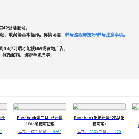
净IP登陆账号。
帖、收藏等基本操作。详情可看：
养号流程与技巧
/
养号注意事项
。
时到48小时后才能接BM或者跑广告。
、修改邮箱、绑定手机号等。
已开
Facebook满二月-已开通
Facebook邮箱新号-2FA(邮
2FA-邮箱可使用
箱可用)
2
库存： 缺货 销量：
18268
库存：
8759
销量：
11173