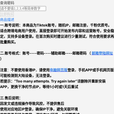
查询密码
立即购买
商品描述
一.账号说明：本商品为
Tiktok账号
，
随机IP，邮箱注册，
千粉优质号
。
适合跨境电商用户使用，直接登录即可开始发布内容和运营账号，安全稳
定，支持多设备登录。
在首次购买时建议进行少量测试，符合使用要求再
批量购买。
二.
账号格式：
账号----密码----辅助邮箱----邮箱密码 （
邮箱登陆网址
）
注意
：
不要使用香港IP
，
请使用
电脑网页版
登录
，
手机APP或手机网页版
可能检测到大陆设备，无法登录。
若提示：
“Too many attempts. Try again later”
请
删除并重新安装
APP
，
更换干净的节点IP
，
等待1小时或1天后重试
三.售后说明：
因发文或违规操作导致风控，不提供售后
使用对应地区IP登录，确保IP干净，避免关联环境