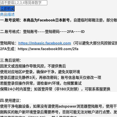
立即购买
商品描述
一.
账号说明：本商品为
Facebook日本新号
，
自建临时邮箱
注册，部分
二.
账号格式：
登陆账号----登陆密码----2FA----ID
登陆网址：
https://mbasic.facebook.com
（可以避免大部分风控验证
2FA生成：https://www.facebook99.com/2fa
三.
售后说明：
因发文或违规操作导致风控，不提供售后
使用对应地区IP登录，确保IP干净，避免关联环境
登录后建议先静养3天，再修改密码；账号信息每天仅修改一项
若能登录但操作异常，请检查IP/环境，勿频繁重试
保障24小时内首登；如首登异常（非180天封禁），可联系客服更换
四.使用建议：
使用干净电脑设备，如果没有请使用adspower浏览器登陆账号，使用干
刚购买的账户新环境登录后需要养号，否则可能无法对帐户进行点赞、发