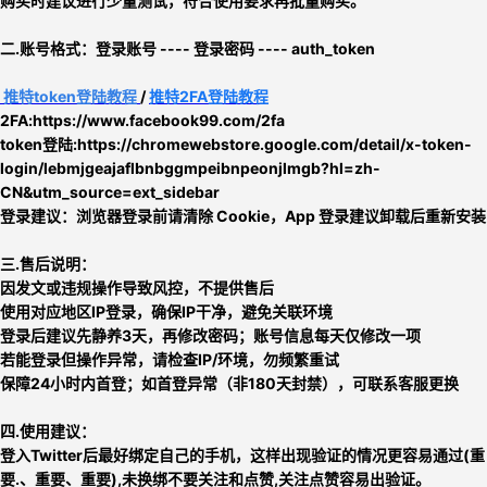
购买时建议进行少量测试，符合使用要求再批量购买。
二.
账号格式：
登录账号 ---- 登录密码 ---- auth_token
推特
token
登陆教程
/
推特2FA登陆教程
2FA:https://www.facebook99.com/2fa
token登陆:
https://chromewebstore.google.com/detail/x-token-
login/lebmjgeajaflbnbggmpeibnpeonjlmgb?hl=zh-
CN&utm_source=ext_sidebar
登录建议：浏览器登录前请清除 Cookie，App 登录建议卸载后重新安装
三.售后说明：
因发文或违规操作导致风控，不提供售后
使用对应地区IP登录，确保IP干净，避免关联环境
登录后建议先静养3天，再修改密码；账号信息每天仅修改一项
若能登录但操作异常，请检查IP/环境，勿频繁重试
保障24小时内首登；如首登异常（非180天封禁），可联系客服更换
四.使用建议：
登入Twitter后最好绑定自己的手机，这样出现验证的情况更容易通过(重
要.、重要、重要),未换绑不要关注和点赞,关注点赞容易出验证
。